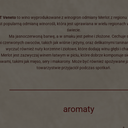
GT Veneto
to wino wyprodukowane z winogron odmiany Merlot z regionu
est popularną odmianą winorośli, która jest uprawiana w wielu regionach 
świecie.
Ma jasnoczerwoną barwę, a w smaku jest pełne i złożone. Cechuje 
i czerwonych owoców, takich jak wiśnie i jeżyny, oraz delikatnymi tanin
wyczuć również nuty korzenne i ziołowe, które dodają winu głębi i ch
Merlot jest zazwyczaj winem łatwym w piciu, które dobrze komponuje si
awami, takimi jak mięso, sery i makarony. Może być również spożywane ja
towarzystwie przyjaciół podczas spotkań.
aromaty