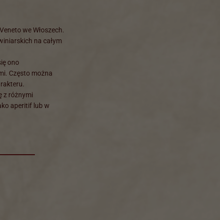
 Veneto we Włoszech.
winiarskich na całym
się ono
ami. Często można
arakteru.
ę z różnymi
ko aperitif lub w