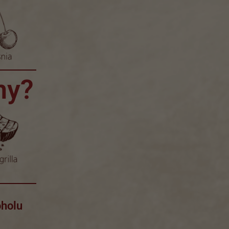
my?
oholu