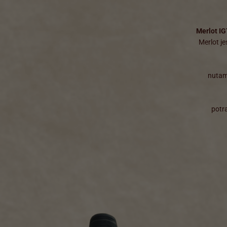
Merlot I
Merlot j
nutam
potr