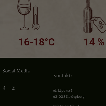
16-18°C
14 %
Social Media
Kontakt:
ul. Lipowa 1,
62-028 Koziegłowy