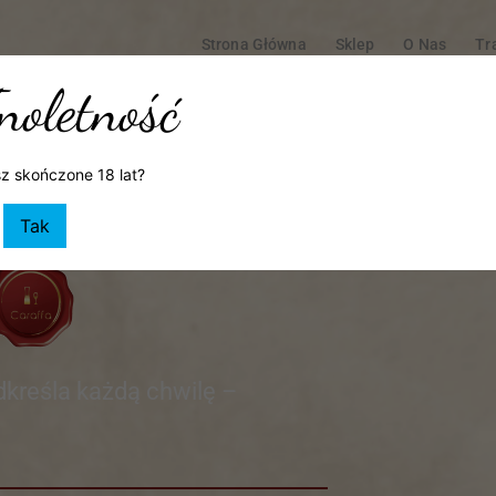
Strona Główna
Sklep
O Nas
Tr
Warsztaty Kulinarne I Degustacje
Styl Życi
noletność
Moje Ko
z skończone 18 lat?
Tak
dkreśla każdą chwilę –