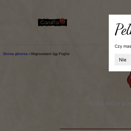
Peł
Czy mas
Strona główna
»
Negroamaro Igp Puglia
Nie
– wino, które po