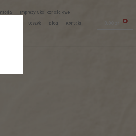
attoria
Imprezy Okolicznościowe
0,00
zł
a Z Caraffa
Koszyk
Blog
Kontakt
nto