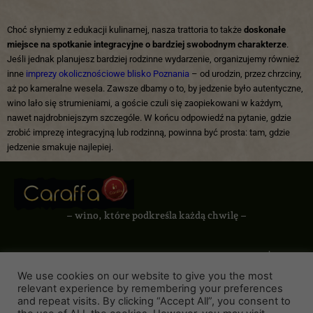
Choć słyniemy z edukacji kulinarnej, nasza trattoria to także
doskonałe
miejsce na spotkanie integracyjne o bardziej swobodnym charakterze
.
Jeśli jednak planujesz bardziej rodzinne wydarzenie, organizujemy również
inne
imprezy okolicznościowe blisko Poznania
– od urodzin, przez chrzciny,
aż po kameralne wesela. Zawsze dbamy o to, by jedzenie było autentyczne,
wino lało się strumieniami, a goście czuli się zaopiekowani w każdym,
nawet najdrobniejszym szczególe. W końcu odpowiedź na pytanie, gdzie
zrobić imprezę integracyjną lub rodzinną, powinna być prosta: tam, gdzie
jedzenie smakuje najlepiej.
– wino, które podkreśla każdą chwilę –
Styl Życia Z
Lipowa 1, 62-028
Caraffa
We use cookies on our website to give you the most
Koziegłowy
relevant experience by remembering your preferences
O Nas
and repeat visits. By clicking “Accept All”, you consent to
Kontakt: