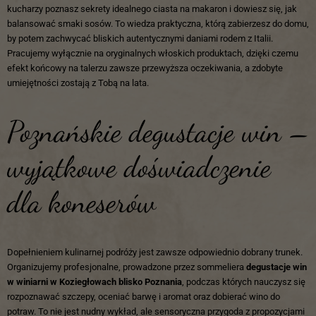
kucharzy poznasz sekrety idealnego ciasta na makaron i dowiesz się, jak
balansować smaki sosów. To wiedza praktyczna, którą zabierzesz do domu,
by potem zachwycać bliskich autentycznymi daniami rodem z Italii.
Pracujemy wyłącznie na oryginalnych włoskich produktach, dzięki czemu
efekt końcowy na talerzu zawsze przewyższa oczekiwania, a zdobyte
umiejętności zostają z Tobą na lata.
Poznańskie degustacje win –
wyjątkowe doświadczenie
dla koneserów
Dopełnieniem kulinarnej podróży jest zawsze odpowiednio dobrany trunek.
Organizujemy profesjonalne, prowadzone przez sommeliera
degustacje win
w winiarni
w Koziegłowach blisko Poznania
, podczas których nauczysz się
rozpoznawać szczepy, oceniać barwę i aromat oraz dobierać wino do
potraw. To nie jest nudny wykład, ale sensoryczna przygoda z propozycjami