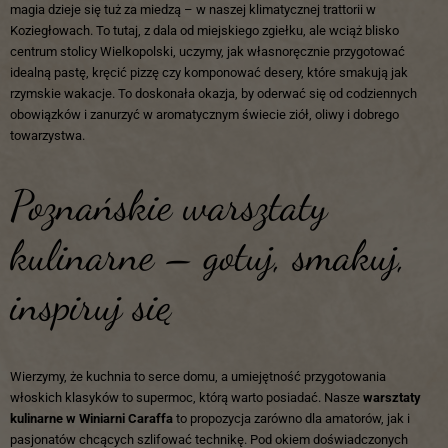
magia dzieje się tuż za miedzą – w naszej klimatycznej trattorii w
Koziegłowach. To tutaj, z dala od miejskiego zgiełku, ale wciąż blisko
centrum stolicy Wielkopolski, uczymy, jak własnoręcznie przygotować
idealną pastę, kręcić pizzę czy komponować desery, które smakują jak
rzymskie wakacje. To doskonała okazja, by oderwać się od codziennych
obowiązków i zanurzyć w aromatycznym świecie ziół, oliwy i dobrego
towarzystwa.
Poznańskie warsztaty
kulinarne – gotuj, smakuj,
inspiruj się
Wierzymy, że kuchnia to serce domu, a umiejętność przygotowania
włoskich klasyków to supermoc, którą warto posiadać. Nasze
warsztaty
kulinarne w
Winiarni Caraffa
to propozycja zarówno dla amatorów, jak i
pasjonatów chcących szlifować technikę. Pod okiem doświadczonych