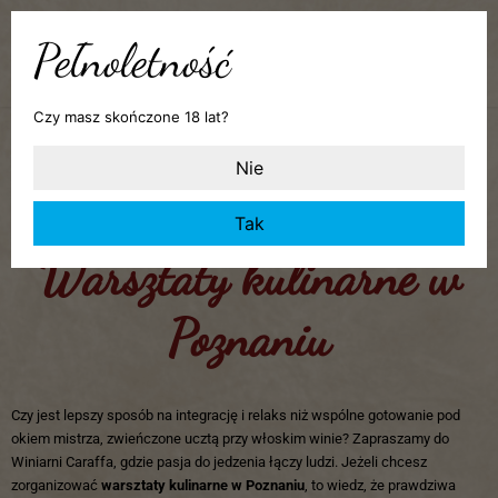
Pełnoletność
0,00
zł
Czy masz skończone 18 lat?
Strona główna
»
Włoska trattoria pod Poznaniem
»
Warsztaty kulinarne w
Poznaniu
Nie
Tak
Warsztaty kulinarne w
Poznaniu
Czy jest lepszy sposób na integrację i relaks niż wspólne gotowanie pod
okiem mistrza, zwieńczone ucztą przy włoskim winie? Zapraszamy do
Winiarni Caraffa, gdzie pasja do jedzenia łączy ludzi. Jeżeli chcesz
zorganizować
warsztaty kulinarne w Poznaniu
, to wiedz, że prawdziwa