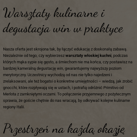
Warsztaty kulinarne i
degustacja win w praktyce
Nasza oferta jest skrojona tak, by łączyć edukację z doskonałą zabawą.
Niezależnie od tego, czy wybierzesz
warsztaty włoskiej kuchni
, podczas
których mąka sypie się gęsto, a śmiechom nie ma końca, czy postawisz na
bardziej kameralną degustację win, gwarantujemy najwyższy poziom
merytoryczny. Uczestnicy wychodzą od nas nie tylko najedzeni i
zrelaksowani, ale też bogatsi o konkretne umiejętności – wiedzą, jak zrobić
gnocchi, które rozpływają się w ustach, i potrafią odróżnić Primitivo od
Merlota z zamkniętymi oczami. To połączenie przyjemnego z pożytecznym
sprawia, że goście chętnie do nas wracają, by odkrywać kolejne kulinarne
regiony Italii.
Przestrzeń na każdą okazję