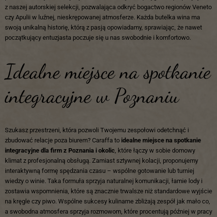
z naszej autorskiej selekcji, pozwalająca odkryć bogactwo regionów Veneto
czy Apulii w luźnej, nieskrępowanej atmosferze. Każda butelka wina ma
swoją unikalną historię, którą z pasją opowiadamy, sprawiając, że nawet
początkujący entuzjasta poczuje się u nas swobodnie i komfortowo.
Idealne miejsce na spotkanie
integracyjne w Poznaniu
Szukasz przestrzeni, która pozwoli Twojemu zespołowi odetchnąć i
zbudować relacje poza biurem? Caraffa to
idealne miejsce na spotkanie
integracyjne dla firm z Poznania i okolic
, które łączy w sobie domowy
klimat z profesjonalną obsługą. Zamiast sztywnej kolacji, proponujemy
interaktywną formę spędzania czasu – wspólne gotowanie lub turniej
wiedzy o winie. Taka formuła sprzyja naturalnej komunikacji, łamie lody i
zostawia wspomnienia, które są znacznie trwalsze niż standardowe wyjście
na kręgle czy piwo. Wspólne sukcesy kulinarne zbliżają zespół jak mało co,
a swobodna atmosfera sprzyja rozmowom, które procentują później w pracy