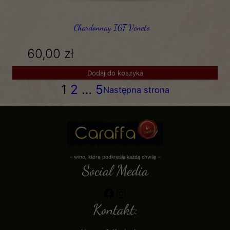
Chardonnay IGT Veneto
60,00
zł
Dodaj do koszyka
1
2
…
5
Następna strona
– wino, które podkreśla każdą chwilę –
Social Media​
Kontakt: