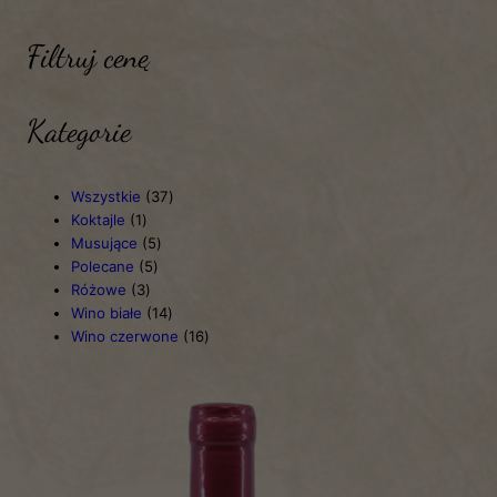
Filtruj cenę
Kategorie
Wszystkie
37
Koktajle
1
Musujące
5
Polecane
5
Różowe
3
Wino białe
14
Wino czerwone
16