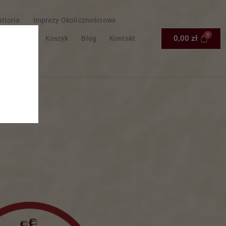
attoria
Imprezy Okolicznościowe
0,00
zł
a Z Caraffa
Koszyk
Blog
Kontakt
nto