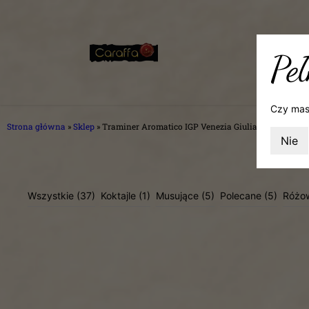
Peł
Czy mas
Strona główna
»
Sklep
»
Traminer Aromatico IGP Venezia Giulia
Nie
Wszystkie
(37)
Koktajle
(1)
Musujące
(5)
Polecane
(5)
Różo