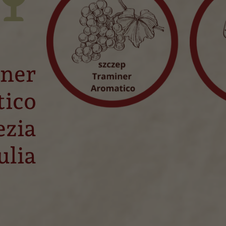
ner
ico
ezia
ulia