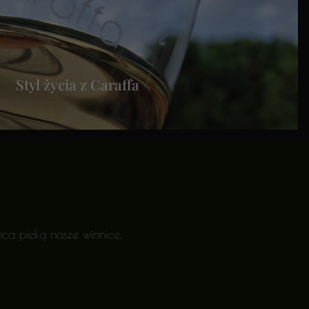
Styl życia z Caraffa
ca pieką nasze winnice,