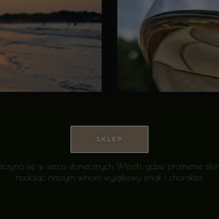
SKLEP
czyna się w sercu słonecznych Włoch, gdzie promienie słoń
nadając naszym winom wyjątkowy smak i charakter.