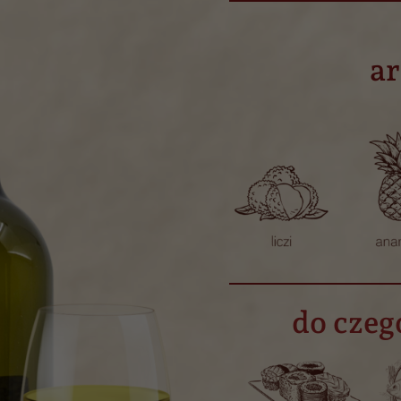
a
do czeg