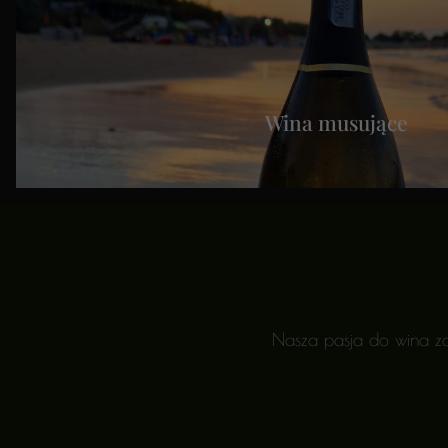
Wina musujące
Nasza pasja do wina za