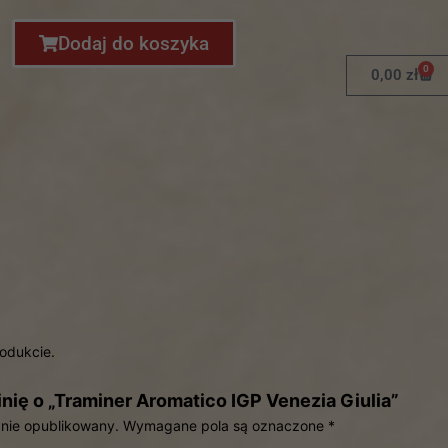
Dodaj do koszyka
0
0,00
zł
rodukcie.
nię o „Traminer Aromatico IGP Venezia Giulia”
anie opublikowany.
Wymagane pola są oznaczone
*