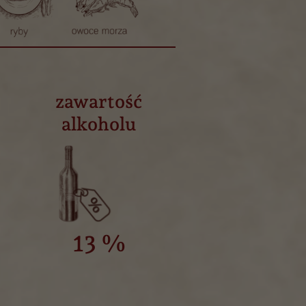
a
zawartość
alkoholu
13 %