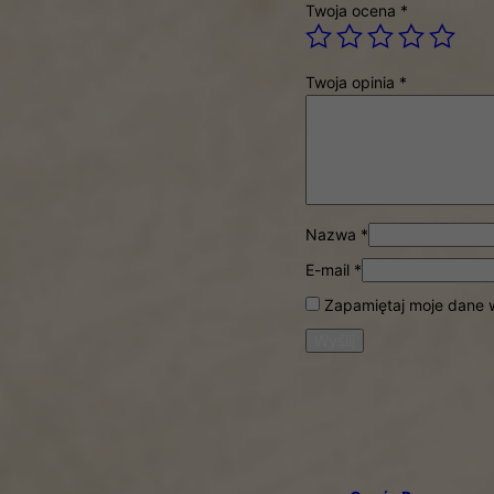
Twoja ocena
*
Twoja opinia
*
Nazwa
*
E-mail
*
Zapamiętaj moje dane w