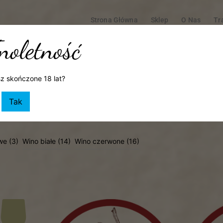
Strona Główna
Sklep
O Nas
Tr
Warsztaty Kulinarne I Degustacje
Styl Życi
noletność
Moje Ko
z skończone 18 lat?
Tak
we
(3)
Wino białe
(14)
Wino czerwone
(16)