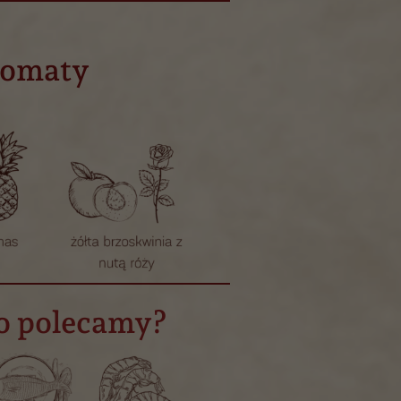
romaty
o polecamy?