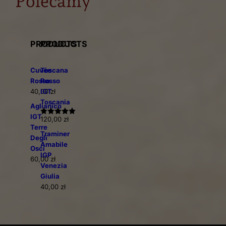
Polecamy
PRODUCTS
PRODUCTS
Cuvée
Toscana
Rosso
Rosso
40,00
IGT
zł
Toscania
Aglianico
IGT
120,00
zł
Oceniono
Terre
5.00
na 5
Traminer
Degli
Amabile
Osci
IGP
60,00
zł
Venezia
Giulia
40,00
zł