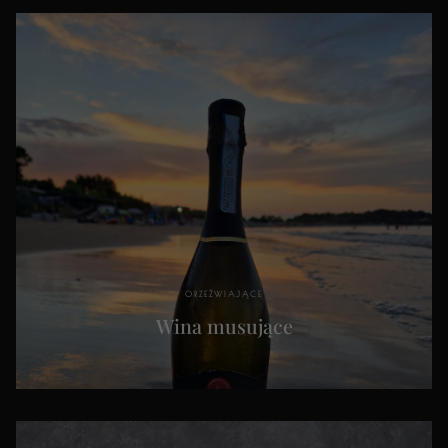
ORZEŹWIAJĄCE
Wina musujące