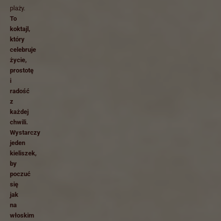
plaży.
To
koktajl,
który
celebruje
życie,
prostotę
i
radość
z
każdej
chwili.
Wystarczy
jeden
kieliszek,
by
poczuć
się
jak
na
włoskim