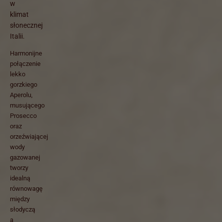
w
klimat
słonecznej
Italii.
Harmonijne
połączenie
lekko
gorzkiego
Aperolu,
musującego
Prosecco
oraz
orzeźwiającej
wody
gazowanej
tworzy
idealną
równowagę
między
słodyczą
a