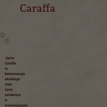
Caraffa
Spritz
Caraffa
to
kwintesencja
włoskiego
stylu
życia
zamknięta
w
orzeźwiającym