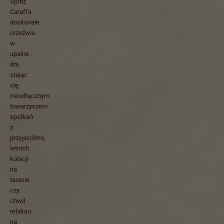
Spritz
Caraffa
doskonale
orzeźwia
w
upalne
dni,
stając
się
nieodłącznym
towarzyszem
spotkań
z
przyjaciółmi,
letnich
kolacji
na
tarasie
czy
chwil
relaksu
na