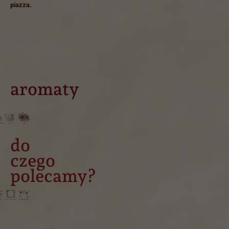
piazza.
aromaty
do
czego
polecamy?