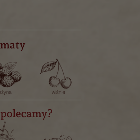
omaty
 polecamy?