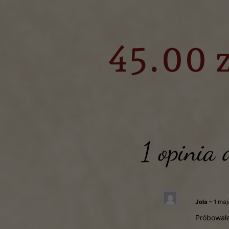
45.00 z
1 opinia
Jola
–
1 maj
Próbowała