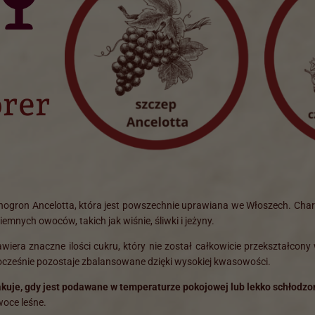
rer
nogron Ancelotta, która jest powszechnie uprawiana we Włoszech. Cha
mnych owoców, takich jak wiśnie, śliwki i jeżyny.
awiera znaczne ilości cukru, który nie został całkowicie przekształcon
ocześnie pozostaje zbalansowane dzięki wysokiej kwasowości.
makuje, gdy jest podawane w temperaturze pokojowej lub lekko schłodzo
woce leśne.