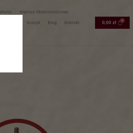
attoria
Imprezy Okolicznościowe
0,00
zł
a Z Caraffa
Koszyk
Blog
Kontakt
nto