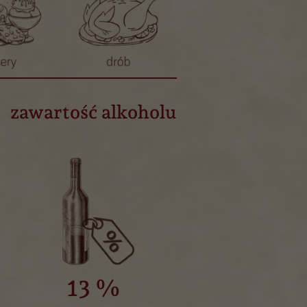
zawartość alkoholu
13 %