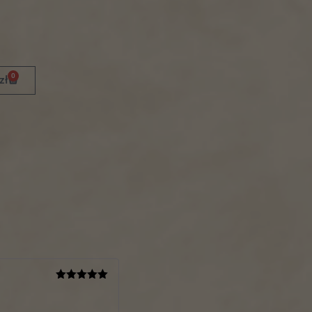
0
zł
Oceniono
5
na 5