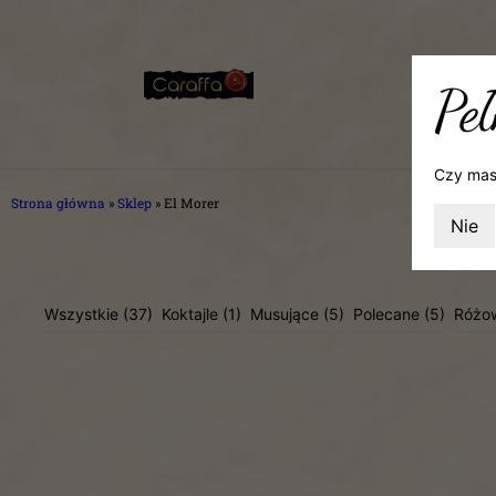
Peł
Czy mas
Strona główna
»
Sklep
»
El Morer
Nie
Wszystkie
(37)
Koktajle
(1)
Musujące
(5)
Polecane
(5)
Różo