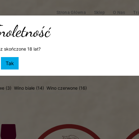
Strona Główna
Sklep
O Nas
Tr
Warsztaty Kulinarne I Degustacje
Styl Życi
noletność
Moje Ko
z skończone 18 lat?
Tak
we
(3)
Wino białe
(14)
Wino czerwone
(16)